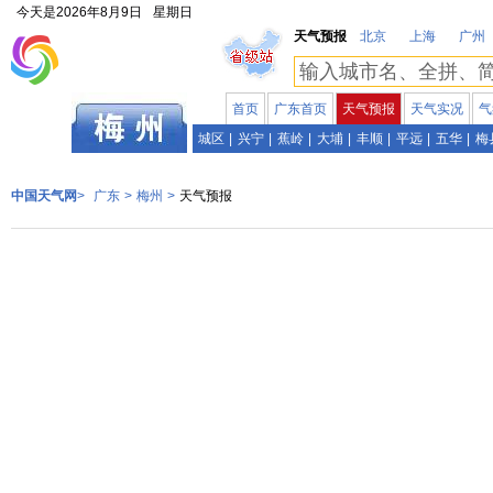
今天是
2026年8月9日
星期日
天气预报
北京
上海
广州
首页
广东首页
天气预报
天气实况
气
广东
城区
|
兴宁
|
蕉岭
|
大埔
|
丰顺
|
平远
|
五华
|
梅
中国天气网
>
广东
>
梅州
>
天气预报