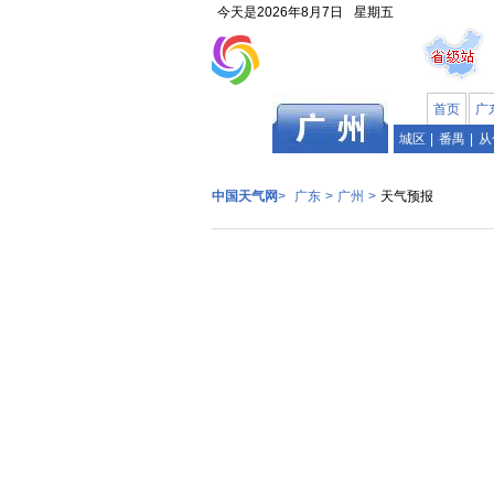
今天是
2026年8月7日
星期五
首页
广
广东
城区
|
番禺
|
从
中国天气网
>
广东
>
广州
>
天气预报