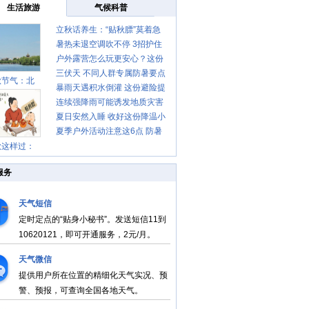
生活旅游
气候科普
立秋话养生：“贴秋膘”莫着急
暑热未退空调吹不停 3招护住
先清暑再防燥
户外露营怎么玩更安心？这份
肩颈不酸痛
三伏天 不同人群专属防暑要点
攻略请收好
秋节气：北
暴雨天遇积水倒灌 这份避险提
请收好
连续强降雨可能诱发地质灾害
示请收好
夏日安然入睡 收好这份降温小
这些前兆要知道
夏季户外活动注意这6点 防暑
贴士
秋这样过：
健身两不误
服务
天气短信
定时定点的“贴身小秘书”。发送短信11到
10620121，即可开通服务，2元/月。
天气微信
提供用户所在位置的精细化天气实况、预
警、预报，可查询全国各地天气。