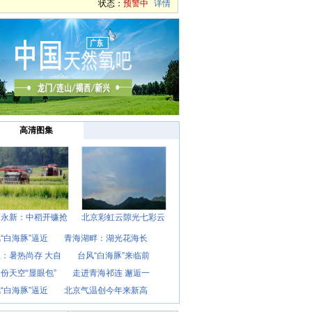
状态：
预警中
详情
高清图集
西永新：中稻开镰抢
北京彩虹云隙光七彩云
“白海豚”逼近
青海湖畔：湖光花海长
：暑热尚存 大自
台风“白海豚”来临前
份天空“显眼包”
走进青海祁连 邂逅一
“白海豚”逼近
北京气温创今年来新高