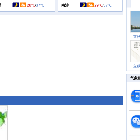
埔
28℃
/
37℃
南沙
29℃
/
37℃
立
立
气象