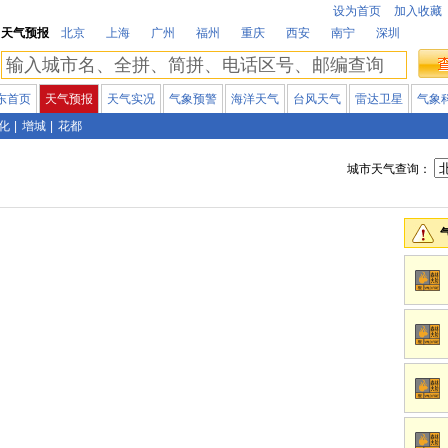
设为首页
加入收藏
天气预报
北京
上海
广州
福州
重庆
西安
南宁
深圳
东首页
天气预报
天气实况
气象预警
海洋天气
台风天气
雷达卫星
气象
化
|
增城
|
花都
城市天气查询：