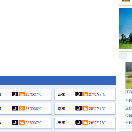
江
禺
29℃
/
37℃
从化
27℃
/
37℃
台风
立秋
都
28℃
/
38℃
荔湾
28℃
/
37℃
今日
珠
28℃
/
37℃
天河
28℃
/
37℃
台风