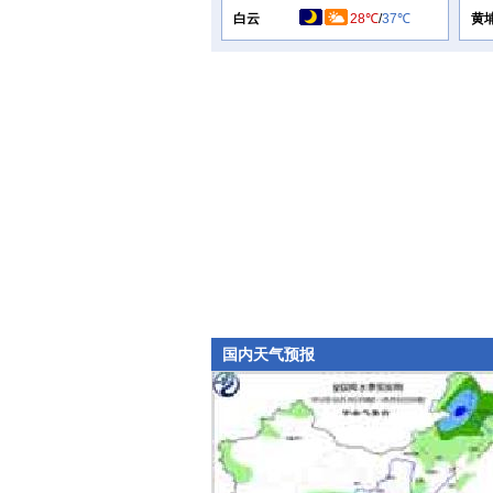
白云
28℃
/
37℃
黄
国内天气预报