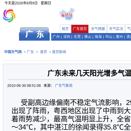
今天是
2026年8月9日
星期日
首页
广东首页
天气预报
天气实况
气
广州
|
深圳
|
东莞
|
佛山
|
珠海
|
中山
|
惠州
|
清
中国天气网
>
广东
>
首页
> 首页新闻
广东未来几天阳光增多气
2010-06-30 08:51:06 来源：
广东气象局
受副高边缘偏南不稳定气流影响，2
出现了阵雨，粤西地区出现了中雨到大
着雨势减少，最高气温明显上升，全省
～34℃，其中湛江的徐闻录得35.8℃