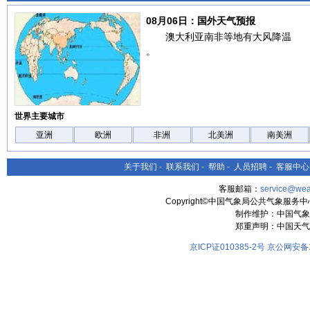
08月06日：国外天气预报
澳大利亚南非等地有大风降温
。
世界主要城市
亚洲
欧洲
非洲
北美洲
南美洲
关于我们
-
联系我们
-
帮助
-
人员招聘
-
客服中心
客服邮箱：
service@wea
Copyright©中国气象局公共气象服务中心 All
制作维护：中国气象
郑重声明：中国天气
京ICP证010385-2号
京公网安备11