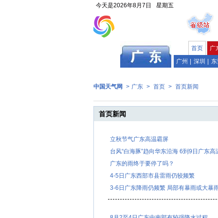
今天是
2026年8月7日
星期五
首页
广
广州
|
深圳
|
东
中国天气网
>
广东
>
首页
>
首页新闻
首页新闻
立秋节气广东高温霸屏
台风“白海豚”趋向华东沿海 6到9日广东高
广东的雨终于要停了吗？
4-5日广东西部市县雷雨仍较频繁
3-6日广东降雨仍频繁 局部有暴雨或大暴
8月2至4日广东中南部有较强降水过程