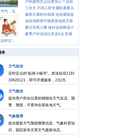
户外露营怎么玩更安心？这份
肩颈不酸痛
三伏天 不同人群专属防暑要点
攻略请收好
秋节气：北
暴雨天遇积水倒灌 这份避险提
请收好
连续强降雨可能诱发地质灾害
示请收好
夏日安然入睡 收好这份降温小
这些前兆要知道
夏季户外活动注意这6点 防暑
贴士
秋这样过：
健身两不误
服务
天气短信
定时定点的“贴身小秘书”。发送短信11到
10620121，即可开通服务，2元/月。
天气微信
提供用户所在位置的精细化天气实况、预
警、预报，可查询全国各地天气。
气象微博
提供最新天气预报预警信息、气象科普知
识，跟踪发布灾害天气最新动态。