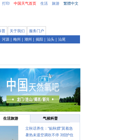
打印
中国天气首页
生活
旅游
繁體中文
科普
关于我们
服务门户
|
河源
|
梅州
|
潮州
|
揭阳
|
汕头
|
汕尾
生活旅游
气候科普
立秋话养生：“贴秋膘”莫着急
暑热未退空调吹不停 3招护住
先清暑再防燥