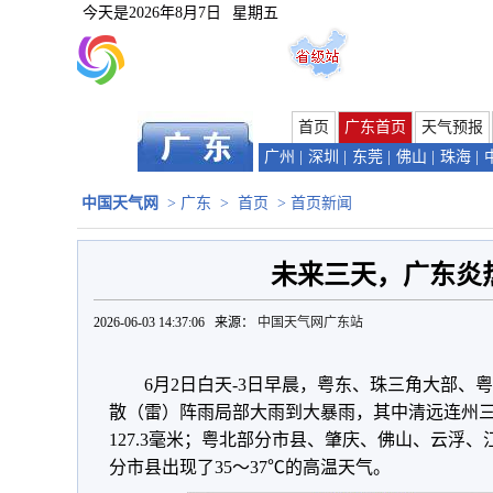
今天是
2026年8月7日
星期五
首页
广东首页
天气预报
广州
|
深圳
|
东莞
|
佛山
|
珠海
|
头
|
汕尾
中国天气网
>
广东
>
首页
> 首页新闻
未来三天，广东炎
2026-06-03 14:37:06 来源：
中国天气网广东站
6月2日白天-3日早晨，粤东、珠三角大部、
散（雷）阵雨局部大雨到大暴雨，其中清远连州
127.3毫米；粤北部分市县、肇庆、佛山、云浮
分市县出现了35～37℃的高温天气。