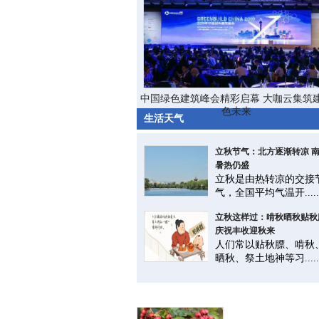
中国绿色建筑峰会精彩启幕 大咖云集筑
色未来
生活天气
立秋节气：北方逐渐转凉 
暑热仍盛
立秋是由热转凉的交接
气，全国平均气温开.....
立秋这样过：啃秋晒秋贴秋
庆祝丰收迎秋来
人们常以贴秋膘、啃秋
晒秋、祭土地神等习.....