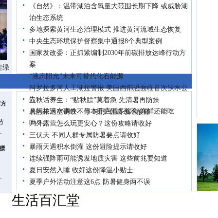
《自然》：温带湖泊含氧量大范围长期下降 或威胁湖
泊生态系统
多地探索黄河生态治理模式 推进黄河流域生态恢复
中央生态环境保护督察集中通报8个典型案例
国家发改委：正抓紧编制2030年前碳排放达峰行动方
案
建绿
“液态阳光”未来可替代化石能源
科罗拉多河人工湖拉警报 美国西部恐面临首次缺水公
告
立秋话养生：“贴秋膘”莫着急 先清暑再防燥
南方
八问核污水事件：日本开启潘多拉盒 海鲜还能吃
暑热未退空调吹不停 3招护住肩颈不酸痛
节
吗？
户外露营怎么玩更安心？这份攻略请收好
.
三伏天 不同人群专属防暑要点请收好
暴雨天遇积水倒灌 这份避险提示请收好
膘
连续强降雨可能诱发地质灾害 这些前兆要知道
、
夏日安然入睡 收好这份降温小贴士
.
夏季户外活动注意这6点 防暑健身两不误
生活百汇堂