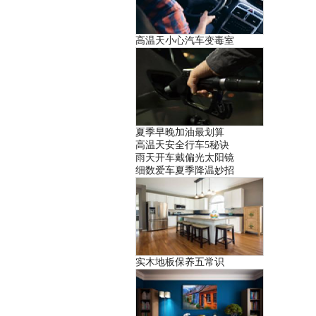
高温天小心汽车变毒室
夏季早晚加油最划算
高温天安全行车5秘诀
雨天开车戴偏光太阳镜
细数爱车夏季降温妙招
实木地板保养五常识