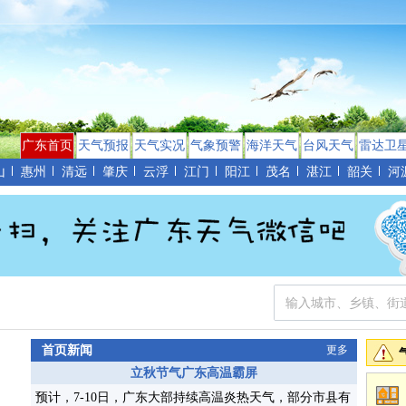
广东首页
天气预报
天气实况
气象预警
海洋天气
台风天气
雷达卫
山
惠州
清远
肇庆
云浮
江门
阳江
茂名
湛江
韶关
河
首页新闻
更多
立秋节气广东高温霸屏
预计，7-10日，广东大部持续高温炎热天气，部分市县有