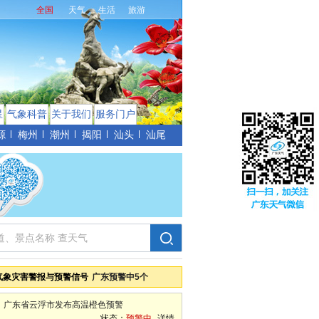
全国
天气
生活
旅游
星
气象科普
关于我们
服务门户
源
梅州
潮州
揭阳
汕头
汕尾
气象灾害警报与预警信号
广东预警中5个
广东省云浮市发布高温橙色预警
状态：
预警中
详情