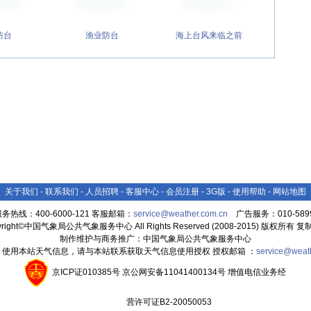
防台
渔业防台
海上台风来临之前
关于我们
-
联系我们
-
人员招聘
-
客服中心
-
会员注册
-
3G版
-
使用帮助
-
网站地图
务热线：400-6000-121 客服邮箱：
service@weather.com.cn
广告服务：010-5899
yright©中国气象局公共气象服务中心 All Rights Reserved (2008-2015) 版权所有 
制作维护与商务推广：中国气象局公共气象服务中心
：使用本站天气信息，请与本站联系获取天气信息使用授权 授权邮箱 ：
service@weat
京ICP证010385号 京公网安备11041400134号 增值电信业务经
营许可证B2-20050053