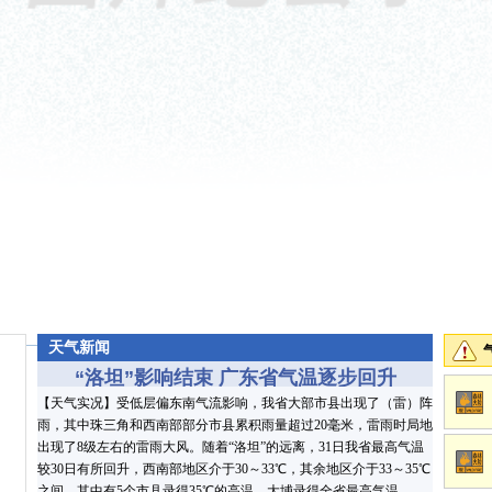
天气新闻
“洛坦”影响结束 广东省气温逐步回升
【天气实况】
受低层偏东南气流影响，我省大部市县出现了（雷）阵
雨，其中珠三角和西南部部分市县累积雨量超过20毫米，雷雨时局地
出现了8级左右的雷雨大风。随着“洛坦”的远离，31日我省最高气温
较30日有所回升，西南部地区介于30～33℃，其余地区介于33～35℃
之间，其中有5个市县录得35℃的高温，大埔录得全省最高气温