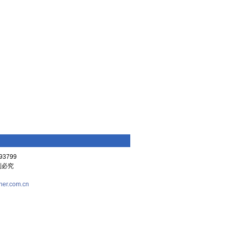
3799
复制必究
her.com.cn