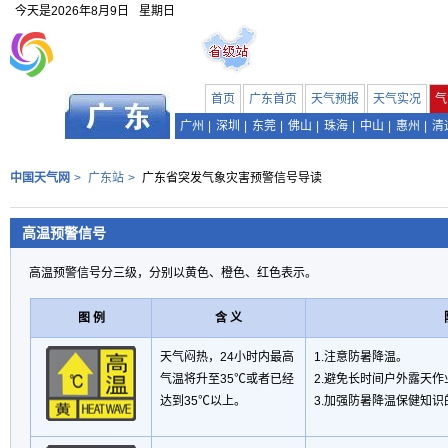
今天是
2026年8月9日
星期日
首页
广东首页
天气预报
天气实况
气
广州
|
深圳
|
东莞
|
佛山
|
珠海
|
中山
|
惠州
|
清
中国天气网
>
广东站
>
广东省突发气象灾害预警信号导读
高温预警信号
高温预警信号分三级，分别以黄色、橙色、红色表示。
图 例
含 义
天气闷热，24小时内最高
1.注意防暑降温。
气温将升至35℃或者已经
2.避免长时间户外露天
达到35℃以上。
3.加强防暑降温保健知识