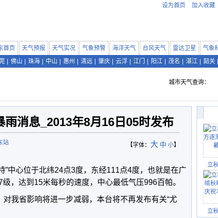
设为首页
加入收藏
东首页
天气预报
天气实况
气象预警
海洋天气
台风天气
雷达卫星
气象
莞
|
佛山
|
珠海
|
中山
|
惠州
|
清远
|
肇庆
|
云浮
|
江门
|
阳江
|
茂名
|
湛江
|
韶关
城市天气查询：
消息_2013年8月16日05时发布
东站
大
中
【字体：
小
】
立
特”中心位于北纬24点3度，东经111点4度，也就是在广
级，达到15米每秒的速度，中心最低气压996百帕。
弱。对我省影响将进一步减弱，本台将不再发布有关“尤
立