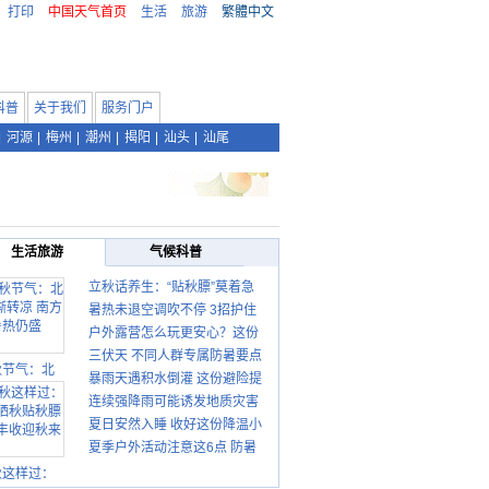
打印
中国天气首页
生活
旅游
繁體中文
科普
关于我们
服务门户
|
河源
|
梅州
|
潮州
|
揭阳
|
汕头
|
汕尾
生活旅游
气候科普
立秋话养生：“贴秋膘”莫着急
暑热未退空调吹不停 3招护住
先清暑再防燥
户外露营怎么玩更安心？这份
肩颈不酸痛
三伏天 不同人群专属防暑要点
攻略请收好
秋节气：北
暴雨天遇积水倒灌 这份避险提
请收好
连续强降雨可能诱发地质灾害
示请收好
夏日安然入睡 收好这份降温小
这些前兆要知道
夏季户外活动注意这6点 防暑
贴士
健身两不误
秋这样过：