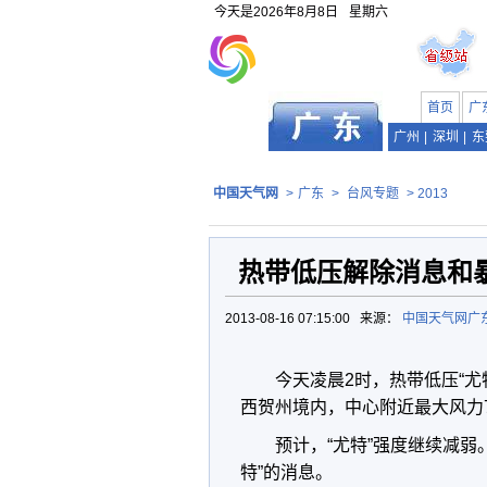
今天是
2026年8月8日
星期六
首页
广
广州
|
深圳
|
东
中国天气网
>
广东
>
台风专题
> 2013
热带低压解除消息和暴雨
2013-08-16 07:15:00 来源：
中国天气网广
今天凌晨2时，热带低压“尤
西贺州境内，中心附近最大风力7
预计，“尤特”强度继续减
特”的消息。