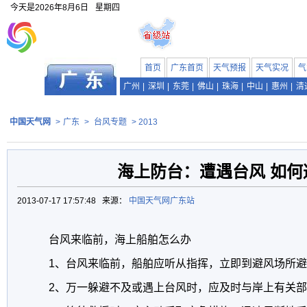
今天是
2026年8月6日
星期四
首页
广东首页
天气预报
天气实况
气
广州
|
深圳
|
东莞
|
佛山
|
珠海
|
中山
|
惠州
|
清
中国天气网
>
广东
>
台风专题
> 2013
海上防台：遭遇台风 如何
2013-07-17 17:57:48 来源：
中国天气网广东站
台风来临前，海上船舶怎么办
1、台风来临前，船舶应听从指挥，立即到避风场所
2、万一躲避不及或遇上台风时，应及时与岸上有关