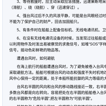
3、等待救援时，应主动采取应急措施，迅速果断地
（滞航）、绕（绕航）、穿（迅速穿过）。
4、强台风过后不久的风浪平静，可能是台风眼经过
不能为了保护自己的财产，回去加固船只。
5、有条件时在船舶上配备信标机、无线电通讯机、
6、在没有无线电通讯设备的时候，当发现过往船舶
以利用物件及时发出易被察觉的求救信号，如堆“SOS”字
信号，摇动色彩鲜艳的物品等。
遭遇台风时，如何避航
在海上航行的船舶遭遇台风时，为了避免被卷入台风
采取避航方法。船舶可根据台风的动态和强度不失时机地
风中心保持一定的距离，处于本船所能抗御的风力等级的
台风右半圆的风向和台风的移动路线接近一致，右半
多数台风都是向右转向，容易把处在右半圆的船舶卷入台
的右半圆称为“危险半圆”,把左半圆称为“可航半圆”。